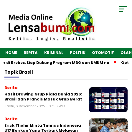
HOME
BERITA
KRIMINAL
POLITIK
OTOMOTIF
OLAH
gun di Brebes, Siap Dukung Program MBG dan UMKM no
Optim
Topik
Brasil
Berita
Hasil Drawing Grup Piala Dunia 2026:
Brasil dan Prancis Masuk Grup Berat
Sabtu, 6 Desember 2025 - 07:56 WIB
Berita
Erick Thohir Minta Timnas Indonesia
U17 Berikan Yang Terbaik Melawan