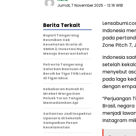
Jumat, 7 November 2025
- 12:16 WIB
Lensabumi.co
Berita Terkait
Indonesia mem
‎Bupati Tangerang
pada pertandi
Resmikan Cek
Zone Pitch 7,
Kesehatan Gratis di
SMKN 2, Investasi Nyata
Menuju Generasi Sehat
Indonesia saa
setelah kekal
Polresta Tangerang
Salurkan Bantuan Air
menyebut asa 
Bersih ke Tiga Titik Lokasi
di Tigaraksa
pada laga ked
dengan empat
Kebakaran Rumah Di
Mrebet Warga Dan
“Perjuangan Ti
Polsek Turun Tangan
Memadamkan Api
Brasil, negara
menjadi lawan 
Satlantas Jadi Inspektur
Upacara di Sekolah
Instagram mil
Sampaikan Pesan
Keselamatan