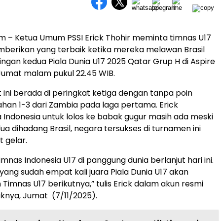
m – Ketua Umum PSSI Erick Thohir meminta timnas U17
berikan yang terbaik ketika mereka melawan Brasil
ngan kedua Piala Dunia U17 2025 Qatar Grup H di Aspire
 Jumat malam pukul 22.45 WIB.
t ini berada di peringkat ketiga dengan tanpa poin
ahan 1-3 dari Zambia pada laga pertama. Erick
Indonesia untuk lolos ke babak gugur masih ada meski
ua dihadang Brasil, negara tersukses di turnamen ini
 gelar.
mnas Indonesia U17 di panggung dunia berlanjut hari ini.
 yang sudah empat kali juara Piala Dunia U17 akan
Timnas U17 berikutnya,” tulis Erick dalam akun resmi
iknya, Jumat (7/11/2025).