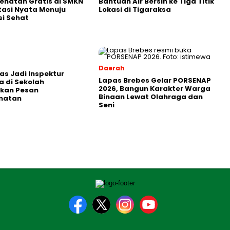
ehatan Gratis di SMKN
Bantuan Air Bersih ke Tiga Titik
stasi Nyata Menuju
Lokasi di Tigaraksa
i Sehat
Daerah
as Jadi Inspektur
Lapas Brebes Gelar PORSENAP
 di Sekolah
2026, Bangun Karakter Warga
kan Pesan
Binaan Lewat Olahraga dan
matan
Seni