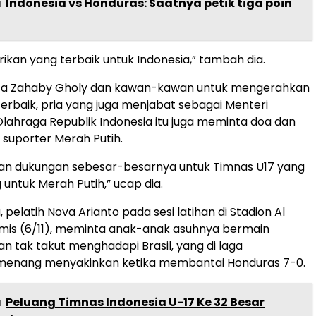
a
Indonesia vs Honduras: Saatnya petik tiga poin
rikan yang terbaik untuk Indonesia,” tambah dia.
ta Zahaby Gholy dan kawan-kawan untuk mengerahkan
baik, pria yang juga menjabat sebagai Menteri
ahraga Republik Indonesia itu juga meminta doa dan
 suporter Merah Putih.
an dukungan sebesar-besarnya untuk Timnas U17 yang
 untuk Merah Putih,” ucap dia.
 pelatih Nova Arianto pada sesi latihan di Stadion Al
is (6/11), meminta anak-anak asuhnya bermain
an tak takut menghadapi Brasil, yang di laga
enang menyakinkan ketika membantai Honduras 7-0.
a
Peluang Timnas Indonesia U-17 Ke 32 Besar