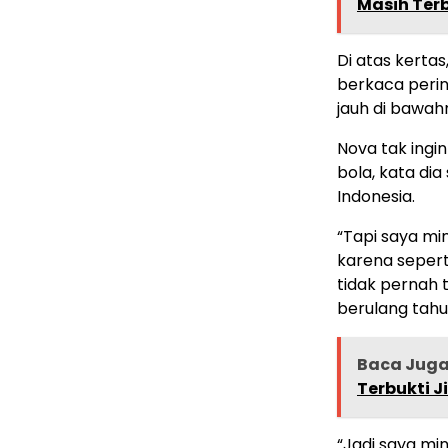
Masih Ter
Di atas kertas
berkaca pering
jauh di bawahn
Nova tak ingin
bola, kata di
Indonesia.
“Tapi saya mi
karena sepert
tidak pernah 
berulang tahu
Baca Jug
Terbukti J
“Jadi saya mi