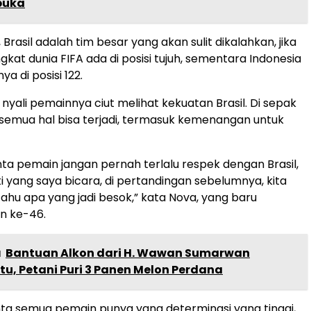
buka
, Brasil adalah tim besar yang akan sulit dikalahkan, jika
kat dunia FIFA ada di posisi tujuh, sementara Indonesia
ya di posisi 122.
 nyali pemainnya ciut melihat kekuatan Brasil. Di sepak
a semua hal bisa terjadi, termasuk kemenangan untuk
nta pemain jangan pernah terlalu respek dengan Brasil,
i yang saya bicara, di pertandingan sebelumnya, kita
tahu apa yang jadi besok,” kata Nova, yang baru
n ke-46.
a
Bantuan Alkon dari H. Wawan Sumarwan
itu, Petani Puri 3 Panen Melon Perdana
nta semua pemain punya yang determinasi yang tinggi,