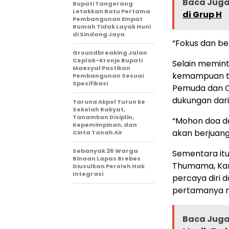
Baca Jug
Bupati Tangerang
Letakkan Batu Pertama
di Grup H
Pembangunan Empat
Rumah Tidak Layak Huni
di Sindang Jaya
“Fokus dan be
Groundbreaking Jalan
Ceplak-Kronjo Bupati
Selain memin
Maesyal Pastikan
kemampuan ter
Pembangunan Sesuai
Spesifikasi
Pemuda dan Ol
dukungan dari
Taruna Akpol Turun ke
Sekolah Rakyat,
Tanamkan Disiplin,
“Mohon doa d
Kepemimpinan, dan
akan berjuang
Cinta Tanah Air
Sebanyak 26 Warga
Sementara itu,
Binaan Lapas Brebes
Thumama, Kam
Diusulkan Peroleh Hak
Integrasi
percaya diri d
pertamanya m
Baca Jug