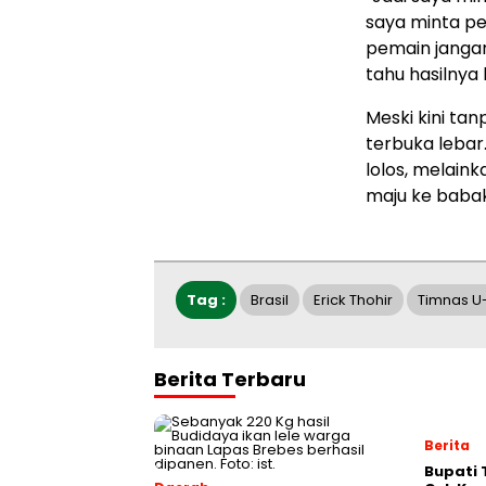
saya minta pe
pemain jangan
tahu hasilnya
Meski kini tan
terbuka lebar
lolos, melain
maju ke babak 
Tag :
Brasil
Erick Thohir
Timnas U-
Berita Terbaru
Berita
‎Bupati