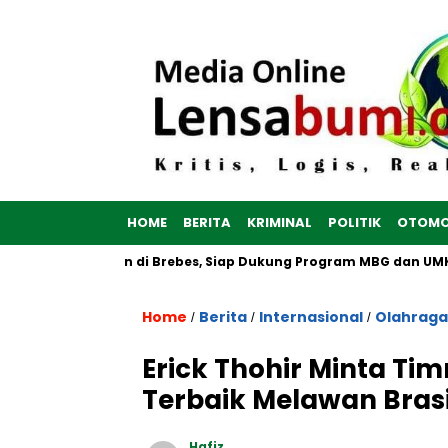
HOME
BERITA
KRIMINAL
POLITIK
OTOMO
 Putih Dibangun di Brebes, Siap Dukung Program MBG dan UMKM 
Home
Berita
Internasional
Olahraga
/
/
/
Erick Thohir Minta Ti
Terbaik Melawan Brasi
Hafiz