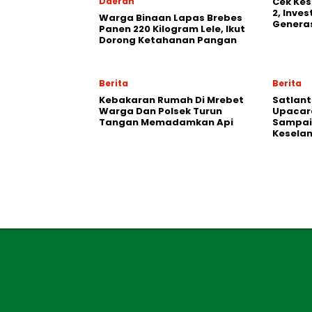
Daerah
Cek Kes
2, Inve
Warga Binaan Lapas Brebes
Generas
Panen 220 Kilogram Lele, Ikut
Dorong Ketahanan Pangan
Berita
Berita
Kebakaran Rumah Di Mrebet
Satlant
Warga Dan Polsek Turun
Upacara
Tangan Memadamkan Api
Sampai
Kesela