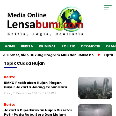
HOME
BERITA
KRIMINAL
POLITIK
OTOMOTIF
OLAH
un di Brebes, Siap Dukung Program MBG dan UMKM no
Optima
Topik
Cuaca Hujan
Berita
BMKG Prakirakan Hujan Ringan
Guyur Jakarta Jelang Tahun Baru
Rabu, 31 Desember 2025 - 07:33 WIB
Berita
Jakarta Diperkirakan Hujan Disertai
Petir Pada Rabu Sore Dan Malam