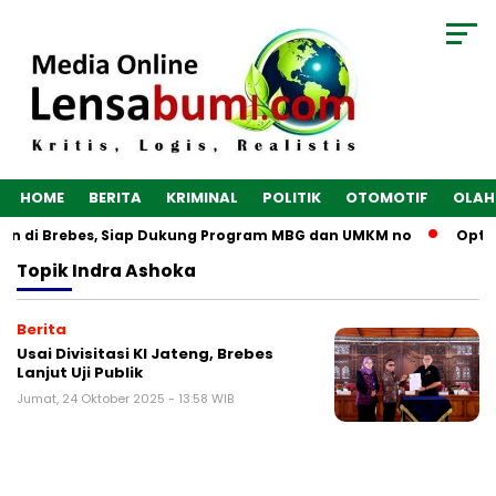
HOME
BERITA
KRIMINAL
POLITIK
OTOMOTIF
OLAH
gun di Brebes, Siap Dukung Program MBG dan UMKM no
Optim
Topik
Indra Ashoka
Berita
Usai Divisitasi KI Jateng, Brebes
Lanjut Uji Publik
Jumat, 24 Oktober 2025 - 13:58 WIB