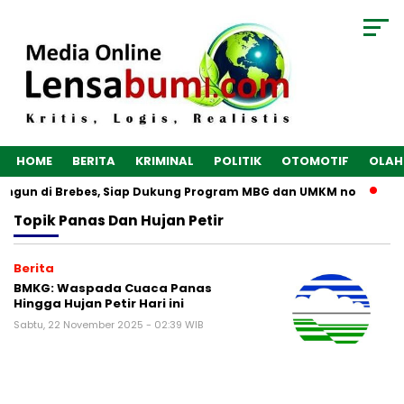
HOME
BERITA
KRIMINAL
POLITIK
OTOMOTIF
OLAH
bangun di Brebes, Siap Dukung Program MBG dan UMKM no
Op
Topik
Panas Dan Hujan Petir
Berita
BMKG: Waspada Cuaca Panas
Hingga Hujan Petir Hari ini
Sabtu, 22 November 2025 - 02:39 WIB