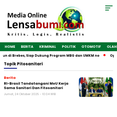
HOME
BERITA
KRIMINAL
POLITIK
OTOMOTIF
OLAH
ngun di Brebes, Siap Dukung Program MBG dan UMKM no
Opti
Topik
Pitosanitari
Berita
RI-Brasil Tandatangani MoU Kerja
Sama Sanitari Dan Fitosanitari
Jumat, 24 Oktober 2025 - 10:04 WIB