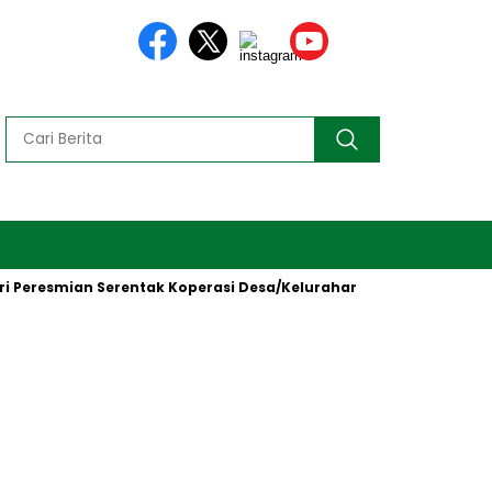
Peresmian Serentak Koperasi Desa/Kelurahan Merah Putih oleh Pr