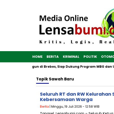
HOME
BERITA
KRIMINAL
POLITIK
OTOMO
Merah Putih Dibangun di Brebes, Siap Dukung Program MBG dan 
Topik
Sawah Baru
Seluruh RT dan RW Kelurahan 
Kebersamaan Warga
Berita
| Minggu, 19 Juli 2026 - 12:58 WIB
Tangsel, Lensabumi.com – Seluruh Ketua