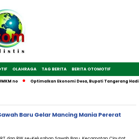
TIF
OLAHRAGA
TAG BERITA
BERITA OTOMOTIF
UMKM no
Optimalkan Ekonomi Desa, Bupati Tangerang Hadiri 
Sawah Baru Gelar Mancing Mania Pererat
 RT dan RW se-Kelurahan Sawah Baru, Kecamatan Ciputat,