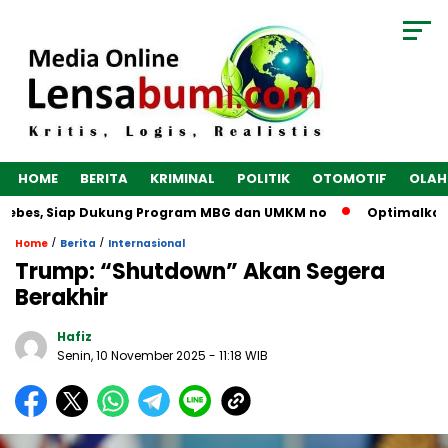
HOME
BERITA
KRIMINAL
POLITIK
OTOMOTIF
OLAH
rebes, Siap Dukung Program MBG dan UMKM no
Optimalkan Ek
/
/
Home
Berita
Internasional
Trump: “Shutdown” Akan Segera
Berakhir
Hafiz
Senin, 10 November 2025
- 11:18 WIB