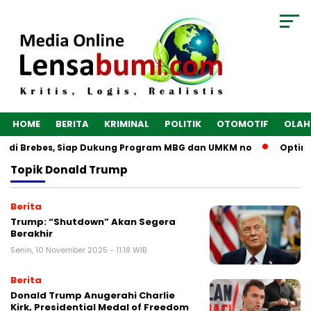
HOME
BERITA
KRIMINAL
POLITIK
OTOMOTIF
OLAH
un di Brebes, Siap Dukung Program MBG dan UMKM no
Optima
Topik
Donald Trump
Berita
Trump: “Shutdown” Akan Segera
Berakhir
Senin, 10 November 2025 - 11:18 WIB
Berita
Donald Trump Anugerahi Charlie
Kirk, Presidential Medal of Freedom