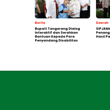
Berita
Daerah
Bupati Tangerang Dialog
SIPJAM
Interaktif dan Serahkan
Penanga
Bantuan Kepada Para
Hasil P
Penyandang Disabilitas