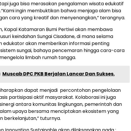
etapi juga bisa merasakan pengalaman wisata edukatif
.”Kami ingin membuktikan bahwa menjaga alam bisa
gan cara yang kreatif dan menyenangkan,” terangnya.
an, Kapal Katamaran Bumi Pertiwi akan membawa
suri keindahan Sungai Cisadane, di mana selama
im edukator akan memberikan informasi penting
sistem sungai, bahaya pencemaran hingga cara-cara
 mengelola limbah rumah tangga.
a
Muscab DPC PKB Berjalan Lancar Dan Sukses.
 diharapkan dapat menjadi percontohan pengelolaan
s partisipasi aktif masyarakat. Kolaborasi ini juga
nergi antara komunitas lingkungan, pemerintah dan
alam upaya bersama menciptakan ekosistem yang
n berkelanjutan,” tuturnya.
 Innovation Sustainable akan dilaksanakan pada :