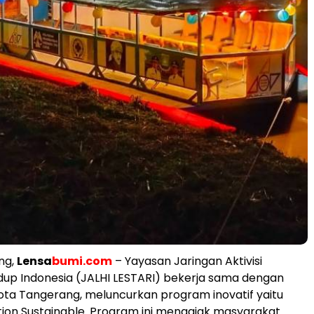
ng,
Lensa
bumi.com
– Yayasan Jaringan Aktivisi
dup Indonesia (JALHI LESTARI) bekerja sama dengan
ta Tangerang, meluncurkan program inovatif yaitu
ion Sustainable. Program ini mengajak masyarakat