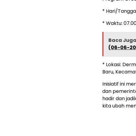
* Hari/Tangga
* Waktu: 07.00
Baca Jug
(06-06-20
* Lokasi: Der
Baru, Kecama
Inisiatif ini 
dan pemerinta
hadir dan jad
kita ubah menj