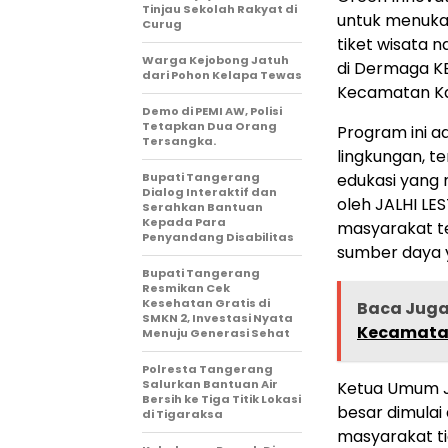
Tinjau Sekolah Rakyat di
untuk menukar
Curug
tiket wisata 
Warga Kejobong Jatuh
di Dermaga KBP
dari Pohon Kelapa Tewas
Kecamatan Ka
Demo di PEMI AW, Polisi
Tetapkan Dua Orang
Program ini a
Tersangka.
lingkungan, t
Bupati Tangerang
edukasi yang 
Dialog Interaktif dan
oleh JALHI L
Serahkan Bantuan
Kepada Para
masyarakat te
Penyandang Disabilitas
sumber daya 
‎Bupati Tangerang
Resmikan Cek
Kesehatan Gratis di
Baca Jug
SMKN 2, Investasi Nyata
Kecamata
Menuju Generasi Sehat
Polresta Tangerang
Salurkan Bantuan Air
Ketua Umum J
Bersih ke Tiga Titik Lokasi
besar dimulai
di Tigaraksa
masyarakat ti