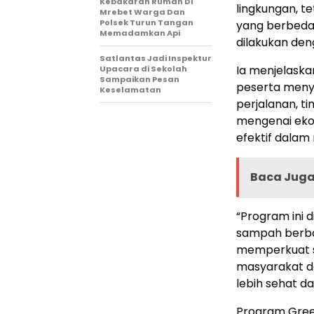
Kebakaran Rumah Di
lingkungan, t
Mrebet Warga Dan
Polsek Turun Tangan
yang berbeda
Memadamkan Api
dilakukan den
Satlantas Jadi Inspektur
Ia menjelask
Upacara di Sekolah
Sampaikan Pesan
peserta menyu
Keselamatan
perjalanan, t
mengenai eko
efektif dalam
Baca Jug
“Program ini
sampah berbasi
memperkuat si
masyarakat d
lebih sehat da
Program Green