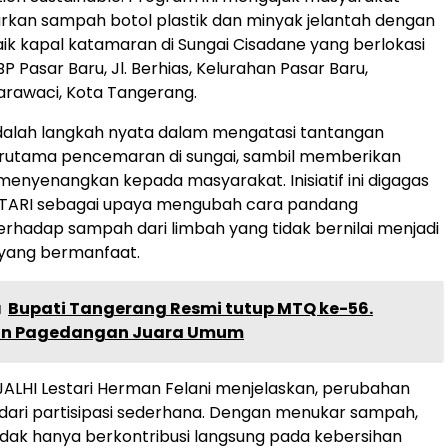
kan sampah botol plastik dan minyak jelantah dengan
naik kapal katamaran di Sungai Cisadane yang berlokasi
 Pasar Baru, Jl. Berhias, Kelurahan Pasar Baru,
rawaci, Kota Tangerang.
dalah langkah nyata dalam mengatasi tantangan
erutama pencemaran di sungai, sambil memberikan
menyenangkan kepada masyarakat. Inisiatif ini digagas
ESTARI sebagai upaya mengubah cara pandang
rhadap sampah dari limbah yang tidak bernilai menjadi
yang bermanfaat.
a
Bupati Tangerang Resmi tutup MTQ ke-56.
n Pagedangan Juara Umum
ALHI Lestari Herman Felani menjelaskan, perubahan
 dari partisipasi sederhana. Dengan menukar sampah,
dak hanya berkontribusi langsung pada kebersihan