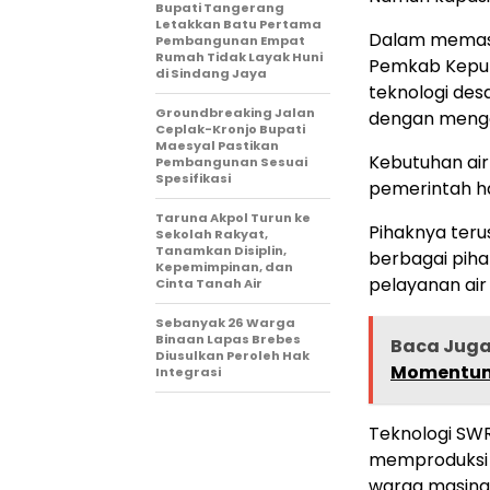
Bupati Tangerang
Letakkan Batu Pertama
Dalam memast
Pembangunan Empat
Rumah Tidak Layak Huni
Pemkab Kepula
di Sindang Jaya
teknologi desa
Groundbreaking Jalan
dengan mengg
Ceplak-Kronjo Bupati
Maesyal Pastikan
Kebutuhan ai
Pembangunan Sesuai
Spesifikasi
pemerintah h
Taruna Akpol Turun ke
Pihaknya teru
Sekolah Rakyat,
Tanamkan Disiplin,
berbagai piha
Kepemimpinan, dan
pelayanan air
Cinta Tanah Air
Sebanyak 26 Warga
Binaan Lapas Brebes
Baca Jug
Diusulkan Peroleh Hak
Momentum 
Integrasi
Teknologi SW
memproduksi 1.
warga masing-