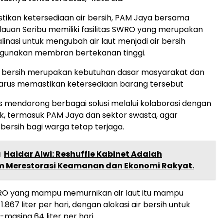
ikan ketersediaan air bersih, PAM Jaya bersama
uan Seribu memiliki fasilitas SWRO yang merupakan
linasi untuk mengubah air laut menjadi air bersih
unakan membran bertekanan tinggi.
r bersih merupakan kebutuhan dasar masyarakat dan
arus memastikan ketersediaan barang tersebut
s mendorong berbagai solusi melalui kolaborasi dengan
k, termasuk PAM Jaya dan sektor swasta, agar
 bersih bagi warga tetap terjaga.
a
Haidar Alwi: Reshuffle Kabinet Adalah
Merestorasi Keamanan dan Ekonomi Rakyat.
RO yang mampu memurnikan air laut itu mampu
867 liter per hari, dengan alokasi air bersih untuk
masing 64 liter per hari.