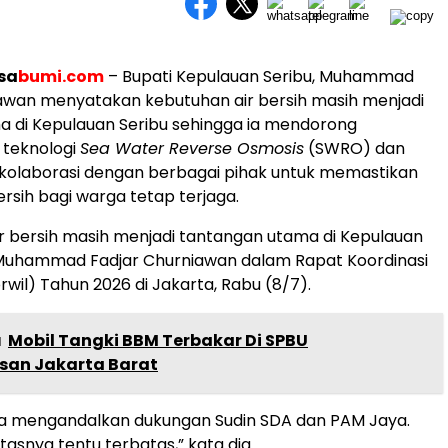
sa
bumi.com
– Bupati Kepulauan Seribu, Muhammad
awan menyatakan kebutuhan air bersih masih menjadi
ma di Kepulauan Seribu sehingga ia mendorong
teknologi
Sea Water Reverse Osmosis
(SWRO) dan
olaborasi dengan berbagai pihak untuk memastikan
ersih bagi warga tetap terjaga.
r bersih masih menjadi tantangan utama di Kepulauan
a Muhammad Fadjar Churniawan dalam Rapat Koordinasi
rwil) Tahun 2026 di Jakarta, Rabu (8/7).
a
Mobil Tangki BBM Terbakar Di SPBU
an Jakarta Barat
ita mengandalkan dukungan Sudin SDA dan PAM Jaya.
asnya tentu terbatas,” kata dia.