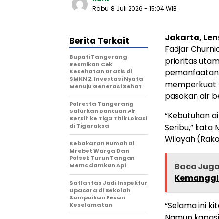
Rabu, 8 Juli 2026
- 15:04 WIB
Jakarta, Len
Berita Terkait
Fadjar Churni
‎Bupati Tangerang
prioritas uta
Resmikan Cek
pemanfaatan 
Kesehatan Gratis di
SMKN 2, Investasi Nyata
memperkuat k
Menuju Generasi Sehat
pasokan air b
Polresta Tangerang
Salurkan Bantuan Air
“Kebutuhan ai
Bersih ke Tiga Titik Lokasi
di Tigaraksa
Seribu,” kat
Wilayah (Rako
Kebakaran Rumah Di
Mrebet Warga Dan
Polsek Turun Tangan
Baca Jug
Memadamkan Api
Kemanggis
Satlantas Jadi Inspektur
Upacara di Sekolah
Sampaikan Pesan
“Selama ini k
Keselamatan
Namun kapasit