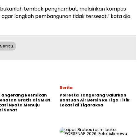
bukanlah tembok penghambat, melainkan kompas
 agar langkah pembangunan tidak tersesat,” kata dia.
Seribu
Berita
 Tangerang Resmikan
Polresta Tangerang Salurkan
ehatan Gratis di SMKN
Bantuan Air Bersih ke Tiga Titik
stasi Nyata Menuju
Lokasi di Tigaraksa
i Sehat