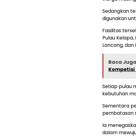
Sedangkan te
digunakan unt
Fasilitas ters
Pulau Kelapa, 
Lancang, dan 
Baca Jug
Kompetisi 
Setiap pulau 
kebutuhan ma
Sementara pem
pembatasan se
Ia menegaska
dalam mewujud