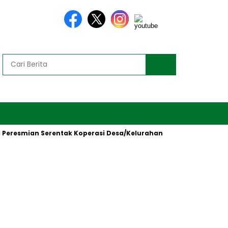
esmian Serentak Koperasi Desa/Kelurahan Merah Putih oleh Presi