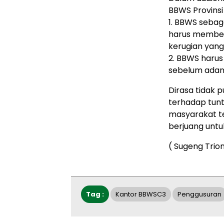
BBWS Provinsi
1. BBWS sebag
harus memberi
kerugian yang
2. BBWS haru
sebelum adan
Dirasa tidak 
terhadap tun
masyarakat t
berjuang untu
( Sugeng Trio
Tag :
Kantor BBWSC3
Penggusuran