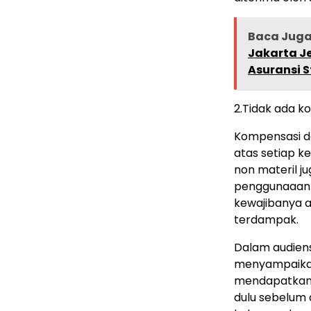
Baca Jug
Jakarta J
Asuransi S
2.Tidak ada ko
Kompensasi da
atas setiap k
non materil ju
penggunaaan i
kewajibanya a
terdampak.
Dalam audien
menyampaikan
mendapatkan 
dulu sebelum 