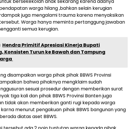
 untuk bersekekolah anak sekarang karena adanya
endapatan warga hilang ,bahkan selain kerugian
rdampak juga mengalami trauma karena menyaksikan
tersebut. Warga hanya meminta pertanggung jawaban
engganti semua kerugian.
a
Hendra Primitif Apresiasi Kinerja Bupati
, Konsisten Turun ke Bawah dan Tampung
arga ‎
ng disampaikan warga pihak pihak BBWS Provinsi
ampaikan bahwa pihaknya mengklaim sudah
nggusuran sesuai prosedur dengan memberikan surat
yak tiga kali dan pihak BBWS Provinsi Banten juga
 tidak akan memberikan ganti rugi kepada warga
r karna menurut pengakuan pihak BBWS bangunan yang
a berada diatas aset BBWS.
i tersebut ada 2 poin tuntutan warga kepada pihak