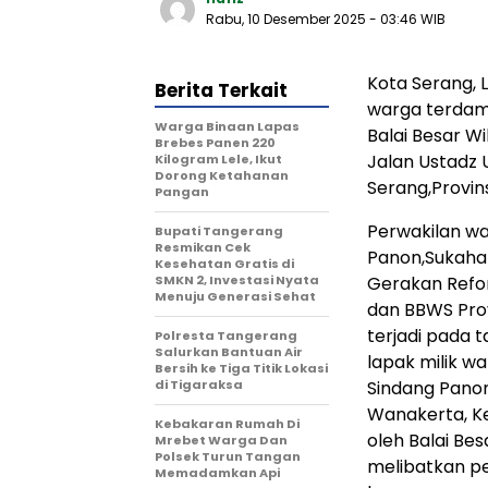
Rabu, 10 Desember 2025
- 03:46 WIB
Kota Serang,
Berita Terkait
warga terdam
Warga Binaan Lapas
Balai Besar Wi
Brebes Panen 220
Jalan Ustadz 
Kilogram Lele, Ikut
Dorong Ketahanan
Serang,Provins
Pangan
Perwakilan w
‎Bupati Tangerang
Resmikan Cek
Panon,Sukaharj
Kesehatan Gratis di
SMKN 2, Investasi Nyata
Gerakan Refo
Menuju Generasi Sehat
dan BBWS Prov
terjadi pada t
Polresta Tangerang
Salurkan Bantuan Air
lapak milik wa
Bersih ke Tiga Titik Lokasi
di Tigaraksa
Sindang Panon
Wanakerta, K
Kebakaran Rumah Di
oleh Balai Be
Mrebet Warga Dan
Polsek Turun Tangan
melibatkan pe
Memadamkan Api