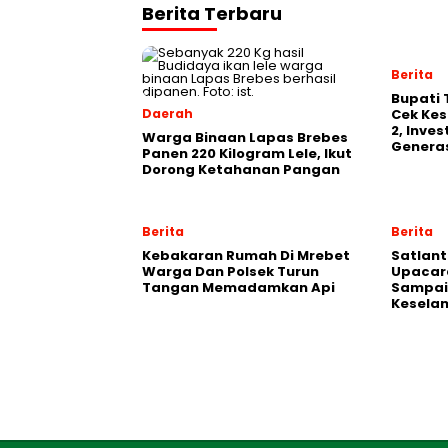
Berita Terbaru
Berita
‎Bupati
Daerah
Cek Kes
2, Inve
Warga Binaan Lapas Brebes
Generas
Panen 220 Kilogram Lele, Ikut
Dorong Ketahanan Pangan
Berita
Berita
Kebakaran Rumah Di Mrebet
Satlant
Warga Dan Polsek Turun
Upacara
Tangan Memadamkan Api
Sampai
Kesela