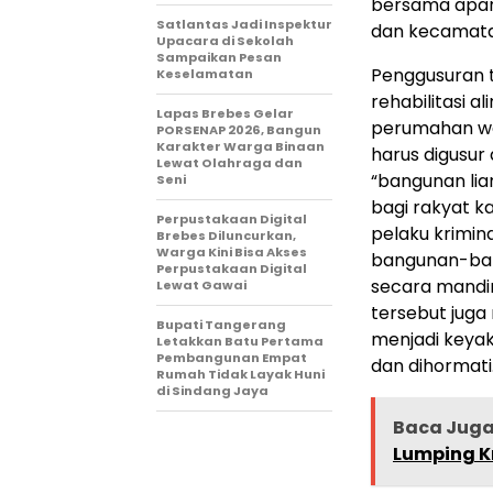
bersama aparat
Satlantas Jadi Inspektur
dan kecamata
Upacara di Sekolah
Sampaikan Pesan
Penggusuran 
Keselamatan
rehabilitasi a
Lapas Brebes Gelar
perumahan war
PORSENAP 2026, Bangun
Karakter Warga Binaan
harus digusur
Lewat Olahraga dan
“bangunan lia
Seni
bagi rakyat k
Perpustakaan Digital
pelaku krimin
Brebes Diluncurkan,
Warga Kini Bisa Akses
bangunan-ban
Perpustakaan Digital
secara mandi
Lewat Gawai
tersebut juga 
Bupati Tangerang
menjadi keyak
Letakkan Batu Pertama
Pembangunan Empat
dan dihormati
Rumah Tidak Layak Huni
di Sindang Jaya
Baca Jug
Lumping K