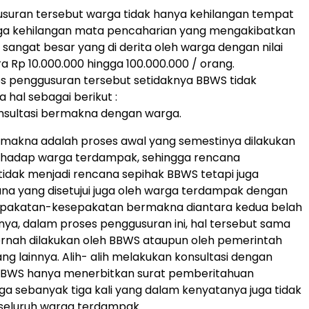
suran tersebut warga tidak hanya kehilangan tempat
juga kehilangan mata pencaharian yang mengakibatkan
 sangat besar yang di derita oleh warga dengan nilai
a Rp 10.000.000 hingga 100.000.000 / orang.
s penggusuran tersebut setidaknya BBWS tidak
 hal sebagai berikut :
onsultasi bermakna dengan warga.
rmakna adalah proses awal yang semestinya dilakukan
rhadap warga terdampak, sehingga rencana
idak menjadi rencana sepihak BBWS tetapi juga
na yang disetujui juga oleh warga terdampak dengan
pakatan-kesepakatan bermakna diantara kedua belah
nya, dalam proses penggusuran ini, hal tersebut sama
pernah dilakukan oleh BBWS ataupun oleh pemerintah
g lainnya. Alih- alih melakukan konsultasi dengan
BBWS hanya menerbitkan surat pemberitahuan
a sebanyak tiga kali yang dalam kenyatanya juga tidak
 seluruh warga terdampak.