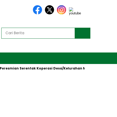
smian Serentak Koperasi Desa/Kelurahan Merah Putih oleh Presid