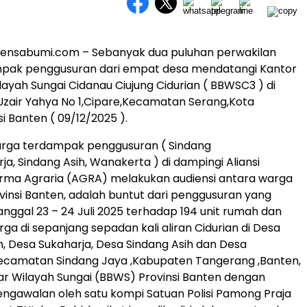
 Lensabumi.com – Sebanyak dua puluhan perwakilan
pak penggusuran dari empat desa mendatangi Kantor
layah Sungai Cidanau Ciujung Cidurian ( BBWSC3 ) di
Uzair Yahya No 1,Cipare,Kecamatan Serang,Kota
i Banten ( 09/12/2025 ).
arga terdampak penggusuran ( Sindang
a, Sindang Asih, Wanakerta ) di dampingi Aliansi
rma Agraria (AGRA) melakukan audiensi antara warga
insi Banten, adalah buntut dari penggusuran yang
anggal 23 – 24 Juli 2025 terhadap 194 unit rumah dan
rga di sepanjang sepadan kali aliran Cidurian di Desa
, Desa Sukaharja, Desa Sindang Asih dan Desa
ecamatan Sindang Jaya ,Kabupaten Tangerang ,Banten,
sar Wilayah Sungai (BBWS) Provinsi Banten dengan
ngawalan oleh satu kompi Satuan Polisi Pamong Praja