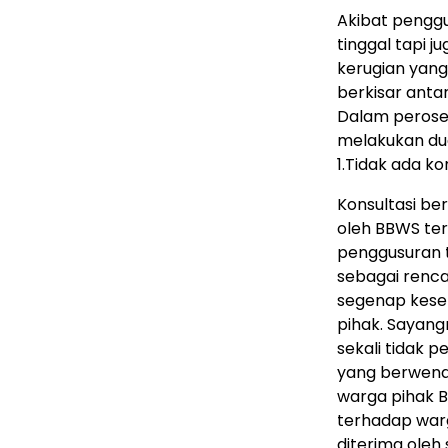
Akibat penggu
tinggal tapi 
kerugian yang
berkisar antar
Dalam perose
melakukan dua
1.Tidak ada k
Konsultasi be
oleh BBWS te
penggusuran t
sebagai renca
segenap kese
pihak. Sayang
sekali tidak 
yang berwenan
warga pihak 
terhadap warg
diterima oleh