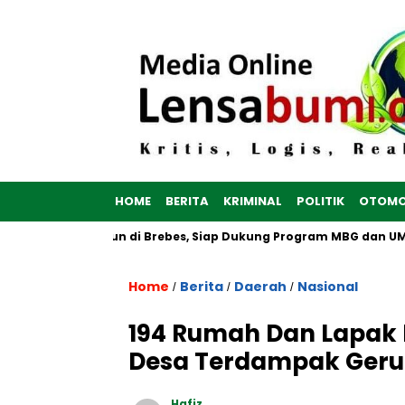
HOME
BERITA
KRIMINAL
POLITIK
OTOMO
h Putih Dibangun di Brebes, Siap Dukung Program MBG dan UMKM
Home
Berita
Daerah
Nasional
/
/
/
194 Rumah Dan Lapak D
Desa Terdampak Ger
Hafiz