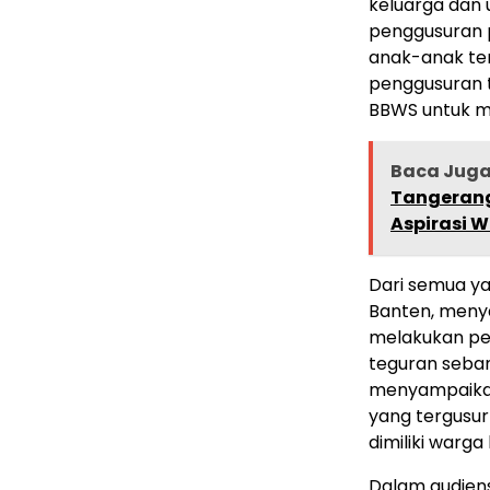
keluarga dan
penggusuran p
anak-anak te
penggusuran 
BBWS untuk m
Baca Jug
Tangerang
Aspirasi W
Dari semua ya
Banten, meny
melakukan pe
teguran seban
menyampaikan
yang tergusu
dimiliki warg
Dalam audiens