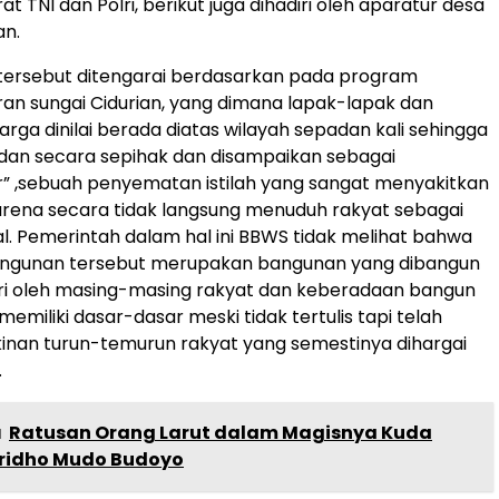
 TNI dan Polri, berikut juga dihadiri oleh aparatur desa
n.
tersebut ditengarai berdasarkan pada program
liran sungai Cidurian, yang dimana lapak-lapak dan
ga dinilai berada diatas wilayah sepadan kali sehingga
 dan secara sepihak dan disampaikan sebagai
r” ,sebuah penyematan istilah yang sangat menyakitkan
arena secara tidak langsung menuduh rakyat sebagai
al. Pemerintah dalam hal ini BBWS tidak melihat bahwa
gunan tersebut merupakan bangunan yang dibangun
ri oleh masing-masing rakyat dan keberadaan bangun
memiliki dasar-dasar meski tidak tertulis tapi telah
inan turun-temurun rakyat yang semestinya dihargai
.
a
Ratusan Orang Larut dalam Magisnya Kuda
ridho Mudo Budoyo