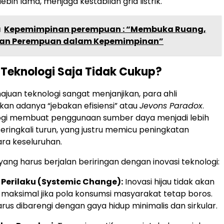
lebih lama, menjaga kestabilan grid listrik.
a
Kepemimpinan perempuan : “Membuka Ruang,
an Perempuan dalam Kepemimpinan”
Teknologi Saja Tidak Cukup?
juan teknologi sangat menjanjikan, para ahli
n adanya “jebakan efisiensi” atau
Jevons Paradox
.
logi membuat penggunaan sumber daya menjadi lebih
 seringkali turun, yang justru memicu peningkatan
ra keseluruhan.
 yang harus berjalan beriringan dengan inovasi teknologi:
Perilaku (Systemic Change):
Inovasi hijau tidak akan
aksimal jika pola konsumsi masyarakat tetap boros.
rus dibarengi dengan gaya hidup minimalis dan sirkular.