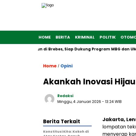
HOME
BERITA
KRIMINAL
POLITIK
OTOMO
h Putih Dibangun di Brebes, Siap Dukung Program MBG dan UMKM 
Home
Opini
/
Akankah Inovasi Hij
Redaksi
Minggu, 4 Januari 2026
- 13:24 WIB
Jakarta, Len
Berita Terkait
lompatan tekn
Konstitusi Kita: Kokoh di
menyerap kar