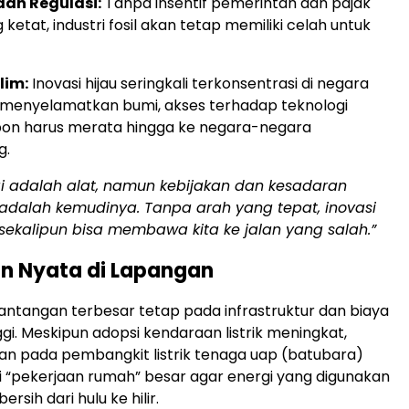
dan Regulasi:
Tanpa insentif pemerintah dan pajak
ketat, industri fosil akan tetap memiliki celah untuk
lim:
Inovasi hijau seringkali terkonsentrasi di negara
 menyelamatkan bumi, akses terhadap teknologi
bon harus merata hingga ke negara-negara
g.
gi adalah alat, namun kebijakan dan kesadaran
adalah kemudinya. Tanpa arah yang tepat, inovasi
sekalipun bisa membawa kita ke jalan yang salah.”
n Nyata di Lapangan
 tantangan terbesar tetap pada infrastruktur dan biaya
gi. Meskipun adopsi kendaraan listrik meningkat,
n pada pembangkit listrik tenaga uap (batubara)
 “pekerjaan rumah” besar agar energi yang digunakan
rsih dari hulu ke hilir.