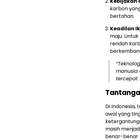
Kebijakan 
karbon yang 
bertahan.
Keadilan Ik
maju. Untuk
rendah kar
berkemban
“Teknolo
manusia 
tercepat 
Tantanga
Di Indonesia,
awal yang ting
ketergantunga
masih menjadi
benar-benar be