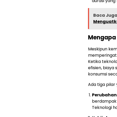
durasi yang 
Baca Jug
Menguatk
Mengapa 
Meskipun kema
memperingatka
Ketika tekno
efisien, biaya
konsumsi seca
Ada tiga pilar
Perubahan 
berdampak m
Teknologi ha