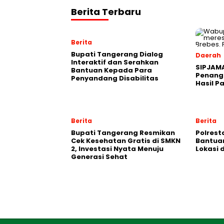
Berita Terbaru
Berita
Bupati Tangerang Dialog
Daerah
Interaktif dan Serahkan
SIPJAM
Bantuan Kepada Para
Penanga
Penyandang Disabilitas
Hasil P
Berita
Berita
‎Bupati Tangerang Resmikan
Polrest
Cek Kesehatan Gratis di SMKN
Bantuan 
2, Investasi Nyata Menuju
Lokasi 
Generasi Sehat