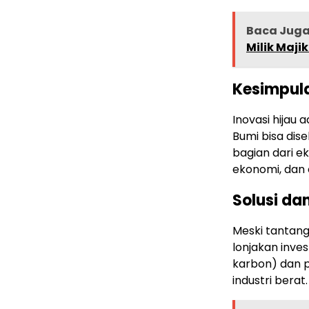
Baca Jug
Milik Maji
Kesimpula
Inovasi hijau 
Bumi bisa dis
bagian dari ek
ekonomi, dan 
Solusi da
Meski tantanga
lonjakan inve
karbon) dan
industri berat.