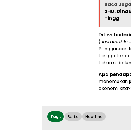
Baca Jug
SHU, Dinas
Tinggi
Di level indiv
(
sustainable l
Penggunaan k
tangga tercat
tahun sebelu
Apa pendap
menemukan jal
ekonomi kita?
Tag :
Berita
Headline