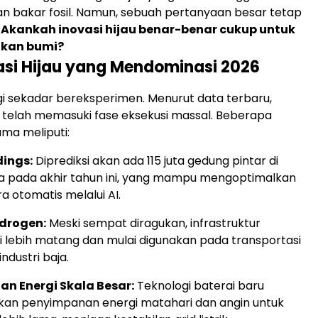
n bakar fosil. Namun, sebuah pertanyaan besar tetap
:
Akankah inovasi hijau benar-benar cukup untuk
kan bumi?
asi Hijau yang Mendominasi 2026
agi sekadar bereksperimen. Menurut data terbaru,
gi telah memasuki fase eksekusi massal. Beberapa
ma meliputi:
dings:
Diprediksi akan ada 115 juta gedung pintar di
ia pada akhir tahun ini, yang mampu mengoptimalkan
a otomatis melalui AI.
drogen:
Meski sempat diragukan, infrastruktur
ni lebih matang dan mulai digunakan pada transportasi
industri baja.
n Energi Skala Besar:
Teknologi baterai baru
an penyimpanan energi matahari dan angin untuk