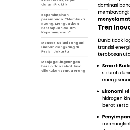
Atas Kertas, Rapuh
dominasi baha
dalam Praktik
membayangi
Kepemimpinan
menyelamat
perempuan : “Membuka
Ruang, Menguatkan
Tren Inov
Perempuan dalam
Kepemimpinan”
Dunia tidak l
Mencari Solusi Tangani
transisi ener
Limbah Cangkang di
Pesisir Jakarta
terobosan uta
Menjaga Lingkungan
Smart Buil
bersih dan sehat bisa
dilakukan semua orang
seluruh dun
energi secar
Ekonomi Hi
hidrogen ki
berat serta 
Penyimpana
memungkink