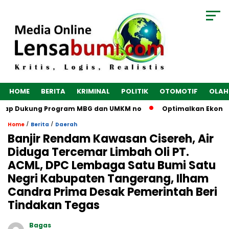
HOME
BERITA
KRIMINAL
POLITIK
OTOMOTIF
OLAH
iap Dukung Program MBG dan UMKM no
Optimalkan Ekonomi De
/
/
Home
Berita
Daerah
Banjir Rendam Kawasan Cisereh, Air
Diduga Tercemar Limbah Oli PT.
ACML, DPC Lembaga Satu Bumi Satu
Negri Kabupaten Tangerang, Ilham
Candra Prima Desak Pemerintah Beri
Tindakan Tegas
Bagas