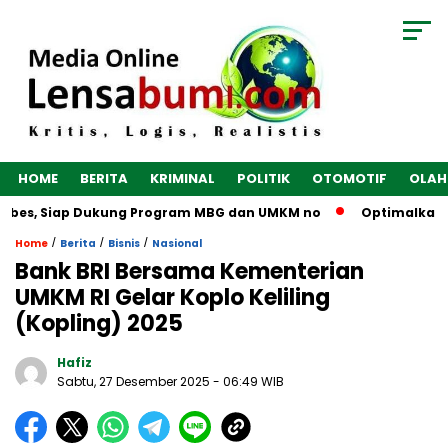
HOME
BERITA
KRIMINAL
POLITIK
OTOMOTIF
OLAH
ebes, Siap Dukung Program MBG dan UMKM no
Optimalkan Eko
/
/
/
Home
Berita
Bisnis
Nasional
Bank BRI Bersama Kementerian
UMKM RI Gelar Koplo Keliling
(Kopling) 2025
Hafiz
Sabtu, 27 Desember 2025
- 06:49 WIB