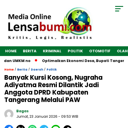
HOME
BERITA
KRIMINAL
POLITIK
OTOMOTIF
OLAH
G dan UMKM no
Optimalkan Ekonomi Desa, Bupati Tangerang H
/
/
/
Home
Berita
Daerah
Politik
Banyak Kursi Kosong, Nugraha
Adiyatma Resmi Dilantik Jadi
Anggota DPRD Kabupaten
Tangerang Melalui PAW
Bagas
Jumat, 23 Januari 2026
- 09:53 WIB