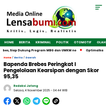
HOME
BERITA
KRIMINAL
POLITIK
OTOMOTIF
OLAH
ebes, Siap Dukung Program MBG dan UMKM no
Optimalkan Eko
/
/
Home
Berita
Daerah
Bapenda Brebes Peringkat I
Pengelolaan Kearsipan dengan Skor
95,35
Redaksi Jateng
Selasa, 4 November 2025
- 04:44 WIB