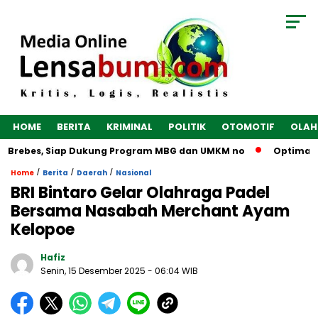
HOME
BERITA
KRIMINAL
POLITIK
OTOMOTIF
OLAH
 Brebes, Siap Dukung Program MBG dan UMKM no
Optimalkan 
/
/
/
Home
Berita
Daerah
Nasional
BRI Bintaro Gelar Olahraga Padel
Bersama Nasabah Merchant Ayam
Kelopoe
Hafiz
Senin, 15 Desember 2025
- 06:04 WIB