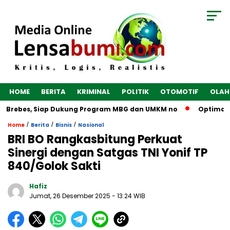
HOME
BERITA
KRIMINAL
POLITIK
OTOMOTIF
OLAH
i Brebes, Siap Dukung Program MBG dan UMKM no
Optimalkan
/
/
/
Home
Berita
Bisnis
Nasional
BRI BO Rangkasbitung Perkuat
Sinergi dengan Satgas TNI Yonif TP
840/Golok Sakti
Hafiz
Jumat, 26 Desember 2025
- 13:24 WIB