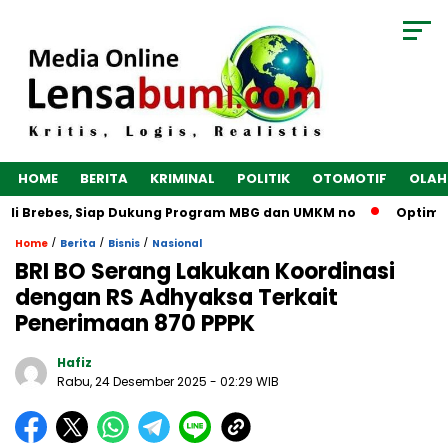
HOME
BERITA
KRIMINAL
POLITIK
OTOMOTIF
OLAH
di Brebes, Siap Dukung Program MBG dan UMKM no
Optimalka
/
/
/
Home
Berita
Bisnis
Nasional
BRI BO Serang Lakukan Koordinasi
dengan RS Adhyaksa Terkait
Penerimaan 870 PPPK
Hafiz
Rabu, 24 Desember 2025
- 02:29 WIB