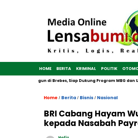
HOME
BERITA
KRIMINAL
POLITIK
OTOMO
erah Putih Dibangun di Brebes, Siap Dukung Program MBG dan UM
Home
Berita
Bisnis
Nasional
/
/
/
BRI Cabang Hayam Wu
kepada Nasabah Payrol
Hafiz