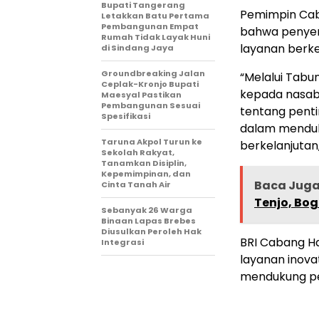
Bupati Tangerang
Pemimpin Cab
Letakkan Batu Pertama
Pembangunan Empat
bahwa penyer
Rumah Tidak Layak Huni
layanan berke
di Sindang Jaya
Groundbreaking Jalan
“Melalui Tabu
Ceplak-Kronjo Bupati
kepada nasab
Maesyal Pastikan
Pembangunan Sesuai
tentang penti
Spesifikasi
dalam menduk
Taruna Akpol Turun ke
berkelanjutan,
Sekolah Rakyat,
Tanamkan Disiplin,
Kepemimpinan, dan
Baca Jug
Cinta Tanah Air
Tenjo, Bo
Sebanyak 26 Warga
Binaan Lapas Brebes
Diusulkan Peroleh Hak
BRI Cabang H
Integrasi
layanan inova
mendukung pen