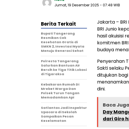
Jumat, 19 Desember 2025
- 07:48 WIB
Jakarta – BR
Berita Terkait
BRI Junio kepa
‎Bupati Tangerang
hasil akuisisi
Resmikan Cek
komitmen BRI
Kesehatan Gratis di
SMKN 2, Investasi Nyata
budaya menabu
Menuju Generasi Sehat
Penyerahan Ta
Polresta Tangerang
Salurkan Bantuan Air
Sakti selaku 
Bersih ke Tiga Titik Lokasi
di Tigaraksa
ditujukan bag
menanamkan e
Kebakaran Rumah Di
dini.
Mrebet Warga Dan
Polsek Turun Tangan
Memadamkan Api
Baca Jug
Satlantas Jadi Inspektur
Day Mangg
Upacara di Sekolah
Sampaikan Pesan
dari Giro 
Keselamatan