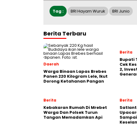
Tag :
BRI Hayam Wuruk
BRI Junio
Berita Terbaru
Berita
‎Bupati
Daerah
Cek Kes
2, Inve
Warga Binaan Lapas Brebes
Generas
Panen 220 Kilogram Lele, Ikut
Dorong Ketahanan Pangan
Berita
Berita
Kebakaran Rumah Di Mrebet
Satlant
Warga Dan Polsek Turun
Upacara
Tangan Memadamkan Api
Sampai
Kesela