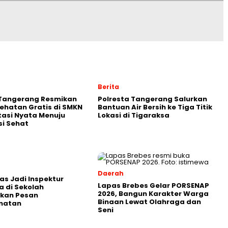
Berita
 Tangerang Resmikan
Polresta Tangerang Salurkan
ehatan Gratis di SMKN
Bantuan Air Bersih ke Tiga Titik
stasi Nyata Menuju
Lokasi di Tigaraksa
i Sehat
Daerah
as Jadi Inspektur
Lapas Brebes Gelar PORSENAP
 di Sekolah
2026, Bangun Karakter Warga
kan Pesan
Binaan Lewat Olahraga dan
matan
Seni