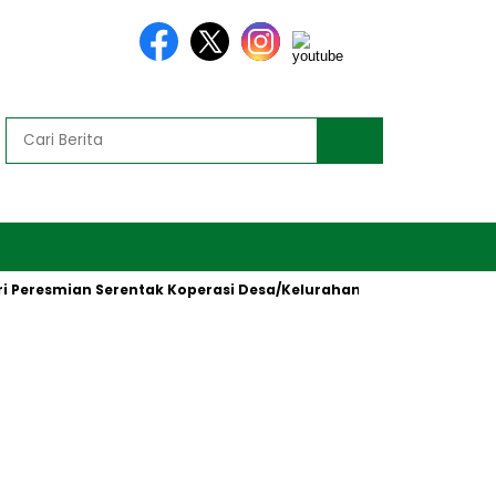
resmian Serentak Koperasi Desa/Kelurahan Merah Putih oleh Pre