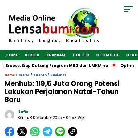
HOME
BERITA
KRIMINAL
POLITIK
OTOMOTIF
OLAH
i Brebes, Siap Dukung Program MBG dan UMKM no
Optimalkan
/
/
/
Home
Berita
Daerah
Nasional
Menhub: 119,5 Juta Orang Potensi
Lakukan Perjalanan Natal-Tahun
Baru
Hafiz
Senin, 8 Desember 2025
- 04:58 WIB