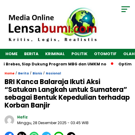
HOME
BERITA
KRIMINAL
POLITIK
OTOMOTIF
OLAH
di Brebes, Siap Dukung Program MBG dan UMKM no
Optimalka
/
/
/
Home
Berita
Bisnis
Nasional
BRI Kanca Balaraja Ikuti Aksi
“Satukan Langkah untuk Sumatera”
sebagai Bentuk Kepedulian terhadap
Korban Banjir
Hafiz
Minggu, 28 Desember 2025
- 03:45 WIB