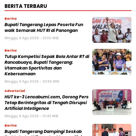
BERITA TERBARU
Berita
Bupati Tangerang Lepas Peserta Fun
walk Semarak HUT RI di Panongan
Minggu, 9 Agu 2026 - 21:00 WIB
Berita
Tutup Kompetisi Sepak Bola Antar RT di
Rancabuaya, Bupati Tangerang:
Utamakan Sportivitas dan
Kebersamaan
Minggu, 9 Agu 2026 - 20:55 WIB
Advetorial
HUT ke-3 Lensabumi.com, Dorong Pers
Tetap Berintegritas di Tengah Disrupsi
Artificial Intelligence
Minggu, 9 Agu 2026 - 10:43 WIB
Berita
Bupati Tangerang Dampingi Seskab