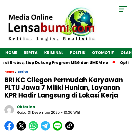
HOME
BERITA
KRIMINAL
POLITIK
OTOMOTIF
OLAH
 di Brebes, Siap Dukung Program MBG dan UMKM no
Optimalk
/
Home
Berita
BRI KC Cilegon Permudah Karyawan
PLTU Jawa 7 Miliki Hunian, Layanan
KPR Hadir Langsung di Lokasi Kerja
Oktarina
Rabu, 31 Desember 2025
- 10:36 WIB