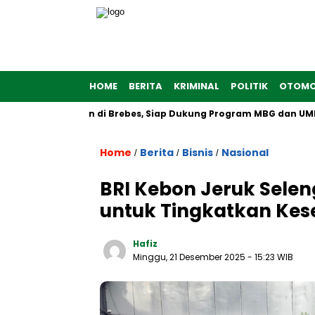
HOME
BERITA
KRIMINAL
POLITIK
OTOMO
 Putih Dibangun di Brebes, Siap Dukung Program MBG dan UMKM 
Home
Berita
Bisnis
Nasional
/
/
/
BRI Kebon Jeruk Sele
untuk Tingkatkan Ke
Hafiz
Minggu, 21 Desember 2025
- 15:23 WIB