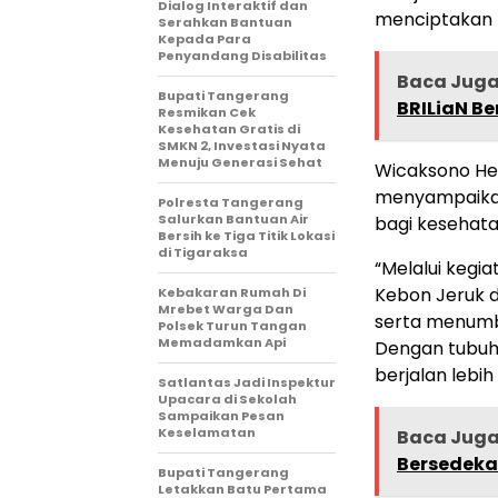
Dialog Interaktif dan
menciptakan l
Serahkan Bantuan
Kepada Para
Penyandang Disabilitas
Baca Jug
‎Bupati Tangerang
BRILiaN B
Resmikan Cek
Kesehatan Gratis di
SMKN 2, Investasi Nyata
Menuju Generasi Sehat
Wicaksono Hen
menyampaikan
Polresta Tangerang
Salurkan Bantuan Air
bagi kesehata
Bersih ke Tiga Titik Lokasi
di Tigaraksa
“Melalui kegia
Kebon Jeruk 
Kebakaran Rumah Di
Mrebet Warga Dan
serta menumb
Polsek Turun Tangan
Memadamkan Api
Dengan tubuh
berjalan lebih
Satlantas Jadi Inspektur
Upacara di Sekolah
Sampaikan Pesan
Keselamatan
Baca Jug
Bersedek
Bupati Tangerang
Letakkan Batu Pertama