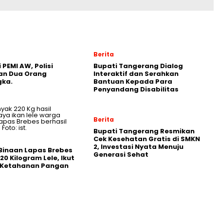
Berita
 PEMI AW, Polisi
Bupati Tangerang Dialog
an Dua Orang
Interaktif dan Serahkan
gka.
Bantuan Kepada Para
Penyandang Disabilitas
Berita
‎Bupati Tangerang Resmikan
Cek Kesehatan Gratis di SMKN
2, Investasi Nyata Menuju
Binaan Lapas Brebes
Generasi Sehat
20 Kilogram Lele, Ikut
 Ketahanan Pangan