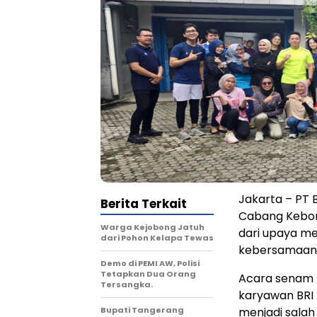
Jakarta – PT 
Berita Terkait
Cabang Kebon
Warga Kejobong Jatuh
dari upaya m
dari Pohon Kelapa Tewas
kebersamaan 
Demo di PEMI AW, Polisi
Tetapkan Dua Orang
Acara senam pa
Tersangka.
karyawan BRI 
Bupati Tangerang
menjadi salah