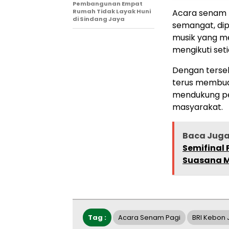
Pembangunan Empat
Rumah Tidak Layak Huni
Acara senam 
di Sindang Jaya
semangat, dipa
musik yang m
mengikuti set
Dengan tersel
terus membuda
mendukung pe
masyarakat.
Baca Jug
Semifinal 
Suasana M
Tag :
Acara Senam Pagi
BRI Kebon 