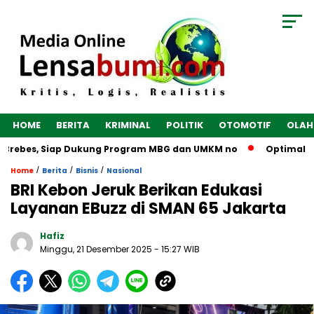
HOME
BERITA
KRIMINAL
POLITIK
OTOMOTIF
OLAH
Brebes, Siap Dukung Program MBG dan UMKM no
Optimalkan E
/
/
/
Home
Berita
Bisnis
Nasional
BRI Kebon Jeruk Berikan Edukasi
Layanan EBuzz di SMAN 65 Jakarta
Hafiz
Minggu, 21 Desember 2025
- 15:27 WIB