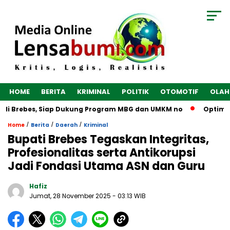
HOME
BERITA
KRIMINAL
POLITIK
OTOMOTIF
OLAH
di Brebes, Siap Dukung Program MBG dan UMKM no
Optimalka
/
/
/
Home
Berita
Daerah
Kriminal
Bupati Brebes Tegaskan Integritas,
Profesionalitas serta Antikorupsi
Jadi Fondasi Utama ASN dan Guru
Hafiz
Jumat, 28 November 2025
- 03:13 WIB