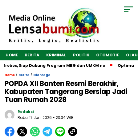
HOME
BERITA
KRIMINAL
POLITIK
OTOMOTIF
OLAH
 Brebes, Siap Dukung Program MBG dan UMKM no
Optimalkan 
/
/
Home
Berita
Olahraga
POPDA XII Banten Resmi Berakhir,
Kabupaten Tangerang Bersiap Jadi
Tuan Rumah 2028
Redaksi
Rabu, 17 Juni 2026
- 23:34 WIB