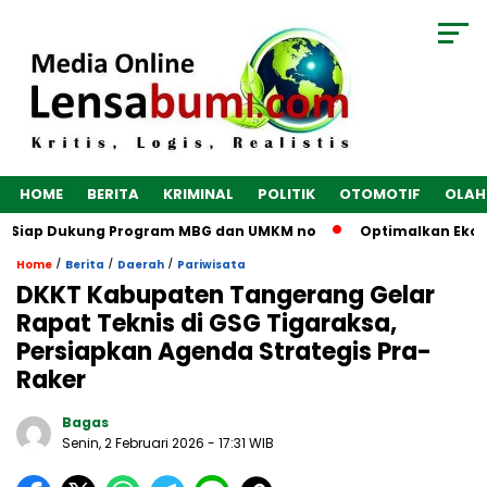
HOME
BERITA
KRIMINAL
POLITIK
OTOMOTIF
OLAH
, Siap Dukung Program MBG dan UMKM no
Optimalkan Ekonomi 
/
/
/
Home
Berita
Daerah
Pariwisata
DKKT Kabupaten Tangerang Gelar
Rapat Teknis di GSG Tigaraksa,
Persiapkan Agenda Strategis Pra-
Raker
Bagas
Senin, 2 Februari 2026
- 17:31 WIB