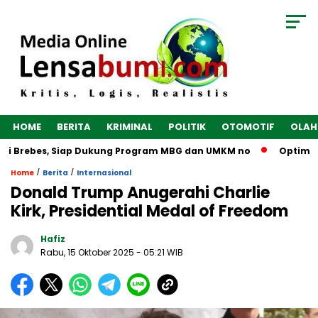
HOME
BERITA
KRIMINAL
POLITIK
OTOMOTIF
OLAH
i Brebes, Siap Dukung Program MBG dan UMKM no
Optimalkan
/
/
Home
Berita
Internasional
Donald Trump Anugerahi Charlie
Kirk, Presidential Medal of Freedom
Hafiz
Rabu, 15 Oktober 2025
- 05:21 WIB