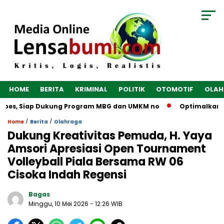
HOME
BERITA
KRIMINAL
POLITIK
OTOMOTIF
OLAH
ebes, Siap Dukung Program MBG dan UMKM no
Optimalkan Eko
/
/
Home
Berita
Olahraga
Dukung Kreativitas Pemuda, H. Yaya
Amsori Apresiasi Open Tournament
Volleyball Piala Bersama RW 06
Cisoka Indah Regensi ‎
Bagas
Minggu, 10 Mei 2026
- 12:26 WIB