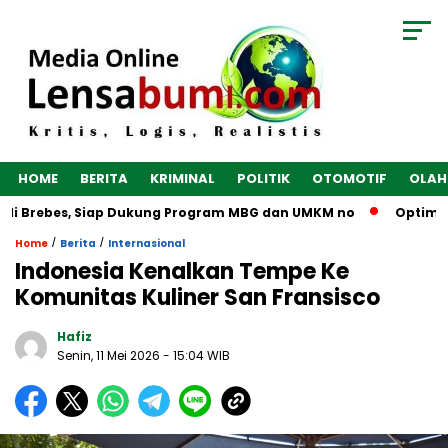
HOME
BERITA
KRIMINAL
POLITIK
OTOMOTIF
OLAH
di Brebes, Siap Dukung Program MBG dan UMKM no
Optimalka
/
/
Home
Berita
Internasional
Indonesia Kenalkan Tempe Ke
Komunitas Kuliner San Fransisco
Hafiz
Senin, 11 Mei 2026
- 15:04 WIB