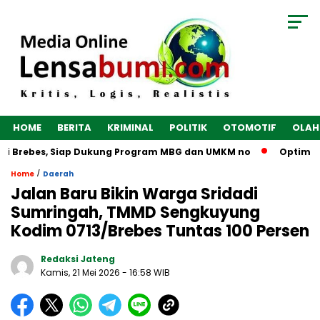
HOME
BERITA
KRIMINAL
POLITIK
OTOMOTIF
OLAH
i Brebes, Siap Dukung Program MBG dan UMKM no
Optimalkan
/
Home
Daerah
Jalan Baru Bikin Warga Sridadi
Sumringah, TMMD Sengkuyung
Kodim 0713/Brebes Tuntas 100 Persen
Redaksi Jateng
Kamis, 21 Mei 2026
- 16:58 WIB