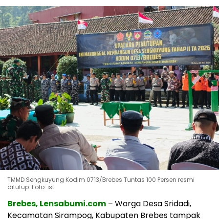
TMMD Sengkuyung Kodim 0713/Brebes Tuntas 100 Persen resmi
ditutup. Foto: ist
Brebes, Lensabumi.com
– Warga Desa Sridadi,
Kecamatan Sirampog, Kabupaten Brebes tampak