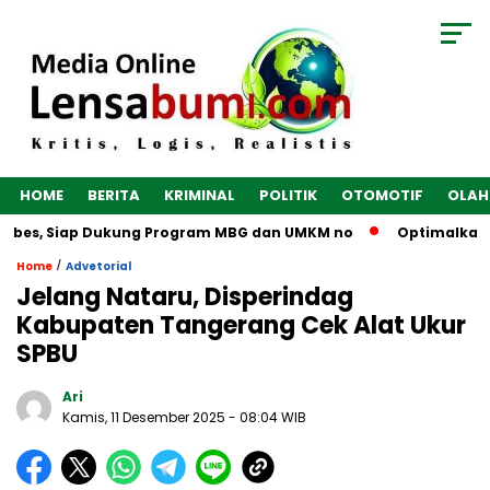
HOME
BERITA
KRIMINAL
POLITIK
OTOMOTIF
OLAH
ebes, Siap Dukung Program MBG dan UMKM no
Optimalkan Ekon
/
Home
Advetorial
Jelang Nataru, Disperindag
Kabupaten Tangerang Cek Alat Ukur
SPBU
Ari
Kamis, 11 Desember 2025
- 08:04 WIB