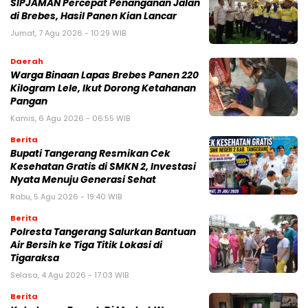
SIPJAMAN Percepat Penanganan Jalan
di Brebes, Hasil Panen Kian Lancar
Jumat, 7 Agu 2026 - 10:29 WIB
Daerah
Warga Binaan Lapas Brebes Panen 220
Kilogram Lele, Ikut Dorong Ketahanan
Pangan
Kamis, 6 Agu 2026 - 06:55 WIB
Berita
‎Bupati Tangerang Resmikan Cek
Kesehatan Gratis di SMKN 2, Investasi
Nyata Menuju Generasi Sehat
Rabu, 5 Agu 2026 - 19:40 WIB
Berita
Polresta Tangerang Salurkan Bantuan
Air Bersih ke Tiga Titik Lokasi di
Tigaraksa
Selasa, 4 Agu 2026 - 17:03 WIB
Berita