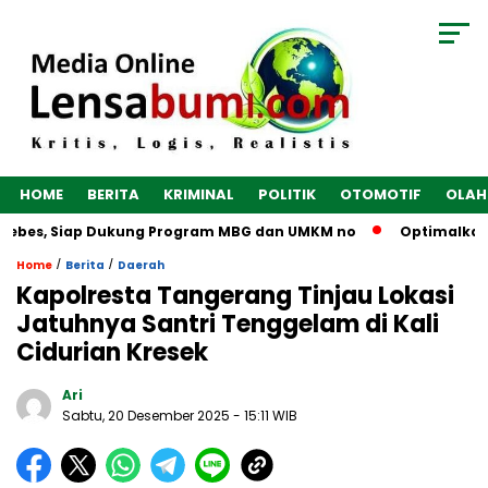
HOME
BERITA
KRIMINAL
POLITIK
OTOMOTIF
OLAH
 Siap Dukung Program MBG dan UMKM no
Optimalkan Ekonomi 
/
/
Home
Berita
Daerah
Kapolresta Tangerang Tinjau Lokasi
Jatuhnya Santri Tenggelam di Kali
Cidurian Kresek
Ari
Sabtu, 20 Desember 2025
- 15:11 WIB