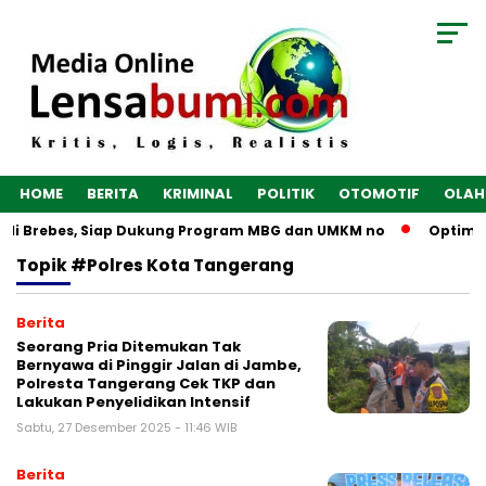
HOME
BERITA
KRIMINAL
POLITIK
OTOMOTIF
OLAH
 di Brebes, Siap Dukung Program MBG dan UMKM no
Optimalk
Topik
#Polres Kota Tangerang
Berita
Seorang Pria Ditemukan Tak
Bernyawa di Pinggir Jalan di Jambe,
Polresta Tangerang Cek TKP dan
Lakukan Penyelidikan Intensif
Sabtu, 27 Desember 2025 - 11:46 WIB
Berita