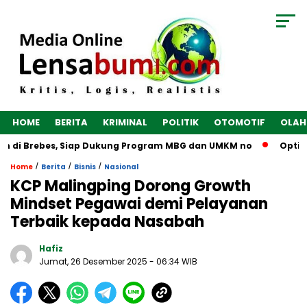
HOME
BERITA
KRIMINAL
POLITIK
OTOMOTIF
OLAH
n di Brebes, Siap Dukung Program MBG dan UMKM no
Optimal
/
/
/
Home
Berita
Bisnis
Nasional
KCP Malingping Dorong Growth
Mindset Pegawai demi Pelayanan
Terbaik kepada Nasabah
Hafiz
Jumat, 26 Desember 2025
- 06:34 WIB