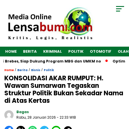
HOME
BERITA
KRIMINAL
POLITIK
OTOMOTIF
OLAH
i Brebes, Siap Dukung Program MBG dan UMKM no
Optimalkan
/
/
/
Home
Berita
Bisnis
Politik
KONSOLIDASI AKAR RUMPUT: H.
Wawan Sumarwan Tegaskan
Struktur Politik Bukan Sekadar Nama
di Atas Kertas
Bagas
Rabu, 28 Januari 2026
- 22:33 WIB