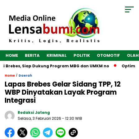
HOME
BERITA
KRIMINAL
POLITIK
OTOMOTIF
OLAH
i Brebes, Siap Dukung Program MBG dan UMKM no
Optimalkan
/
Home
Daerah
Lapas Brebes Gelar Sidang TPP, 12
WBP Dinyatakan Layak Program
Integrasi
Redaksi Jateng
Selasa, 3 Februari 2026
- 12:30 WIB