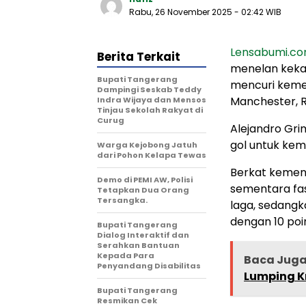
Rabu, 26 November 2025
- 02:42 WIB
Lensabumi.c
Berita Terkait
menelan kekal
Bupati Tangerang
mencuri kemen
Dampingi Seskab Teddy
Manchester, Ra
Indra Wijaya dan Mensos
Tinjau Sekolah Rakyat di
Curug
Alejandro Gri
gol untuk kem
Warga Kejobong Jatuh
dari Pohon Kelapa Tewas
Berkat kemena
Demo di PEMI AW, Polisi
sementara fas
Tetapkan Dua Orang
Tersangka.
laga, sedangk
dengan 10 poi
Bupati Tangerang
Dialog Interaktif dan
Serahkan Bantuan
Kepada Para
Baca Jug
Penyandang Disabilitas
Lumping K
‎Bupati Tangerang
Resmikan Cek