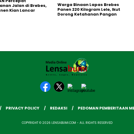
AN Percepat
Warga Binaan Lapas Brebes
nan Jalan di Brebes,
Panen 220 Kilogram Lele, Ikut
anen Kian Lancar
Dorong Ketahanan Pangan
PRIVACY POLICY
REDAKSI
PEDOMAN PEMBERITAAN ME
COPYRIGHT © 2026 LENSABUMI.COM - ALL RIGHTS RESERVED