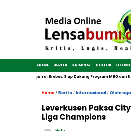
HOME
BERITA
KRIMINAL
POLITIK
OTOMO
ah Putih Dibangun di Brebes, Siap Dukung Program MBG dan UMK
Home
Berita
Internasional
Olahraga
/
/
/
Leverkusen Paksa City
Liga Champions
Hafiz