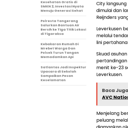
Kesehatan Gratis di
City langsun
SMKN 2, Investasi Nyata
dimulai dan l
Menuju Generasi Sehat
Reijnders yan
Polresta Tangerang
Salurkan Bantuan Air
Leverkusen b
Bersih ke Tiga Titik Lokasi
di Tigaraksa
melalui tenda
lini pertahana
Kebakaran Rumah Di
Mrebet Warga Dan
Polsek Turun Tangan
Skuad asuhan 
Memadamkan Api
pertandingan 
menit ke-23 s
Satlantas Jadi Inspektur
Upacara di Sekolah
Leverkusen.
Sampaikan Pesan
Keselamatan
Baca Jug
AVC Natio
Menjelang ber
peluang melal
diamankan ole