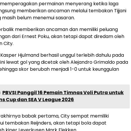
g memperagakan permainan menyerang ketika laga
angsung memberikan ancaman melalui tembakan Tijjani
g masih belum menemui sasaran.
erbalik memberikan ancaman dan memiliki peluang
ngan dari Ernest Poku, akan tetapi dapat diredam oleh
n City.
Kasper Hjulmand berhasil unggul terlebih dahulu pada
ini lewat gol yang dicetak oleh Alejandro Grimaldo pada
ehingga skor berubah menjadi 1-0 untuk keunggulan
a
PBVSI Panggil 16 Pemain Timnas Voli Putra untuk
ns Cup dan SEA V League 2026
akhirnya babak pertama, City sempat memiliki
ui tembakan Reijnders, akan tetapi bola dapat
h kiper Leverkusen Mark Flekken.