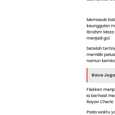
Memasuki bab
keunggulan m
Ibrahim Maza 
menjadi gol.
Setelah terti
memiliki pelu
namun kembali
Baca Jug
Flekken menja
ia berhasil m
Rayan Cherki.
Pada waktu ya