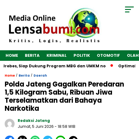
HOME
BERITA
KRIMINAL
POLITIK
OTOMOTIF
OLAH
Brebes, Siap Dukung Program MBG dan UMKM no
Optimalkan E
/
/
Home
Berita
Daerah
Polda Jateng Gagalkan Peredaran
1,5 Kilogram Sabu, Ribuan Jiwa
Terselamatkan dari Bahaya
Narkotika
Redaksi Jateng
Jumat, 5 Juni 2026
- 18:58 WIB