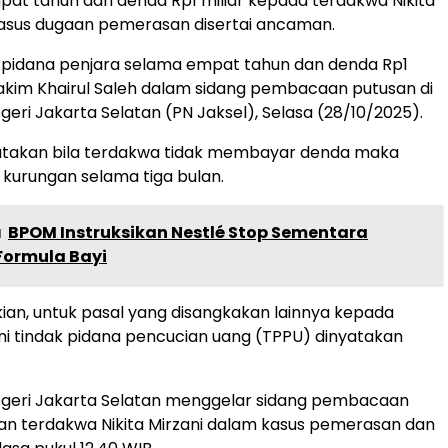
t tahun dan denda Rp1 miliar kepada terdakwa Nikita
kasus dugaan pemerasan disertai ancaman.
 pidana penjara selama empat tahun dan denda Rp1
 hakim Khairul Saleh dalam sidang pembacaan putusan di
geri Jakarta Selatan (PN Jaksel), Selasa (28/10/2025).
atakan bila terdakwa tidak membayar denda maka
 kurungan selama tiga bulan.
a
BPOM Instruksikan Nestlé Stop Sementara
 Formula Bayi
an, untuk pasal yang disangkakan lainnya kepada
i tindak pidana pencucian uang (TPPU) dinyatakan
egeri Jakarta Selatan menggelar sidang pembacaan
n terdakwa Nikita Mirzani dalam kasus pemerasan dan