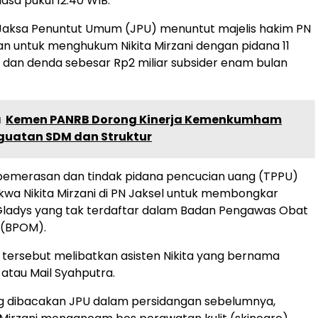
asa pukul 12.40 WIB.
Jaksa Penuntut Umum (JPU) menuntut majelis hakim PN
an untuk menghukum Nikita Mirzani dengan pidana 11
 dan denda sebesar Rp2 miliar subsider enam bulan
a
Kemen PANRB Dorong Kinerja Kemenkumham
guatan SDM dan Struktur
 pemerasan dan tindak pidana pencucian uang (TPPU)
wa Nikita Mirzani di PN Jaksel untuk membongkar
Gladys yang tak terdaftar dalam Badan Pengawas Obat
 (BPOM).
 tersebut melibatkan asisten Nikita yang bernama
 atau Mail Syahputra.
 dibacakan JPU dalam persidangan sebelumnya,