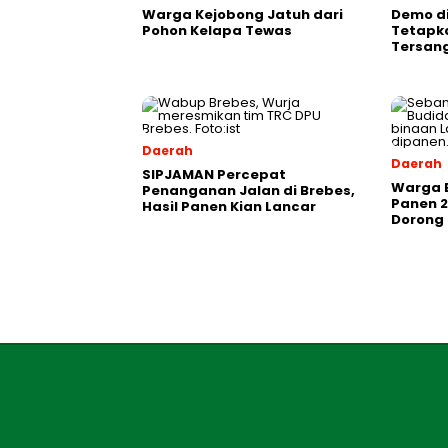
Warga Kejobong Jatuh dari
Demo di
Pohon Kelapa Tewas
Tetapk
Tersan
Daerah
Daerah
SIPJAMAN Percepat
Warga 
Penanganan Jalan di Brebes,
Panen 2
Hasil Panen Kian Lancar
Dorong