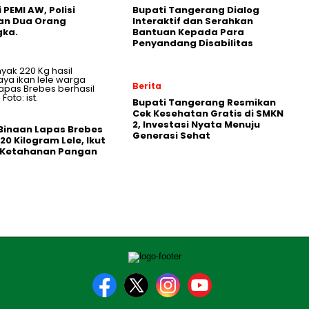
 PEMI AW, Polisi
Bupati Tangerang Dialog
an Dua Orang
Interaktif dan Serahkan
gka.
Bantuan Kepada Para
Penyandang Disabilitas
Berita
‎Bupati Tangerang Resmikan
Cek Kesehatan Gratis di SMKN
2, Investasi Nyata Menuju
Binaan Lapas Brebes
Generasi Sehat
20 Kilogram Lele, Ikut
 Ketahanan Pangan