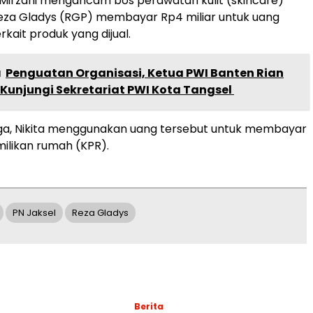
a Mirzani mengancam bos perawatan kulit (skincare)
Reza Gladys (RGP) membayar Rp4 miliar untuk uang
rkait produk yang dijual.
a
Penguatan Organisasi, Ketua PWI Banten Rian
Kunjungi Sekretariat PWI Kota Tangsel
uga, Nikita menggunakan uang tersebut untuk membayar
milikan rumah (KPR).
PN Jaksel
Reza Gladys
Berita