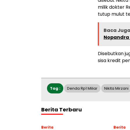
disebut Nikit
milik dokter 
tutup mulut te
Baca Jug
Nopandra 
Disebutkan j
sisa kredit pe
Tag :
Denda Rp1 Miliar
Nikita Mirzani
Berita Terbaru
Berita
Berita