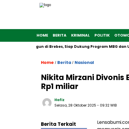
HOME
BERITA
KRIMINAL
POLITIK
OTOMO
erah Putih Dibangun di Brebes, Siap Dukung Program MBG dan UM
Home
Berita
Nasional
/
/
Nikita Mirzani Divoni
Rp1 miliar
Hafiz
Selasa, 28 Oktober 2025
- 09:32 WIB
Lensabumi.com
Berita Terkait