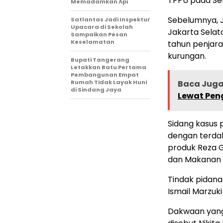
TPPU pada Sel
Memadamkan Api
Sebelumnya, 
Satlantas Jadi Inspektur
Upacara di Sekolah
Jakarta Selat
Sampaikan Pesan
Keselamatan
tahun penjara
kurungan.
Bupati Tangerang
Letakkan Batu Pertama
Pembangunan Empat
Rumah Tidak Layak Huni
Baca Jug
di Sindang Jaya
Lewat Pen
Sidang kasus
dengan terdak
produk Reza 
dan Makanan
Tindak pidana
Ismail Marzuki
Dakwaan yang