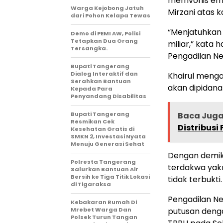
memvonis empa
Warga Kejobong Jatuh
Mirzani atas 
dari Pohon Kelapa Tewas
“Menjatuhkan
Demo di PEMI AW, Polisi
Tetapkan Dua Orang
miliar,” kata
Tersangka.
Pengadilan Ne
Bupati Tangerang
Dialog Interaktif dan
Khairul meng
Serahkan Bantuan
akan dipidana
Kepada Para
Penyandang Disabilitas
‎Bupati Tangerang
Baca Jug
Resmikan Cek
Distribusi
Kesehatan Gratis di
SMKN 2, Investasi Nyata
Menuju Generasi Sehat
Dengan demiki
Polresta Tangerang
terdakwa yakn
Salurkan Bantuan Air
Bersih ke Tiga Titik Lokasi
tidak terbukti.
di Tigaraksa
Pengadilan N
Kebakaran Rumah Di
Mrebet Warga Dan
putusan denga
Polsek Turun Tangan