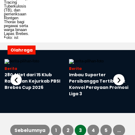
Olahraga
Berita
Berita
a
280 Atlet dari 15 Klub
Imbau Suporter
‹
›
Ramaikan Kejurkab PBSI
Persibangga Tertib saat
Brebes Cup 2026
Konvoi Perayaan Promosi
Liga 3
Sebelumnya
1
2
3
4
5
…
Paginasi