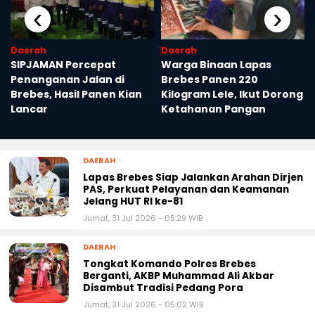
‹
›
Daerah
Daerah
SIPJAMAN Percepat
Warga Binaan Lapas
Penanganan Jalan di
Brebes Panen 220
Brebes, Hasil Panen Kian
Kilogram Lele, Ikut Dorong
Lancar
Ketahanan Pangan
DAERAH
Lapas Brebes Siap Jalankan Arahan Dirjen
PAS, Perkuat Pelayanan dan Keamanan
Jelang HUT RI ke-81
Jumat, 31 Jul 2026 - 05:29 WIB
DAERAH
Tongkat Komando Polres Brebes
Berganti, AKBP Muhammad Ali Akbar
Disambut Tradisi Pedang Pora
Jumat, 31 Jul 2026 - 05:02 WIB