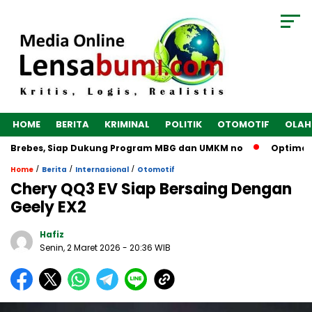
HOME
BERITA
KRIMINAL
POLITIK
OTOMOTIF
OLAH
i Brebes, Siap Dukung Program MBG dan UMKM no
Optimalkan
/
/
/
Home
Berita
Internasional
Otomotif
Chery QQ3 EV Siap Bersaing Dengan
Geely EX2
Hafiz
Senin, 2 Maret 2026
- 20:36 WIB