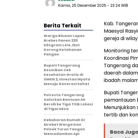
Kamis, 25 Desember 2025
- 23:24 WIB
Kab. Tangera
Berita Terkait
Maesyal Rasyi
Warga Binaan Lapas
gereja di wil
Brebes Panen 220
Kilogram Lele, Ikut
Dorong Ketahanan
Monitoring t
Pangan
Koordinasi Pi
Tangerang da
‎Bupati Tangerang
Resmikan Cek
daerah dalam
Kesehatan Gratis di
SMKN 2, Investasi Nyata
ibadah malam
Menuju Generasi Sehat
Bupati Tange
Polresta Tangerang
pemantauan 
Salurkan Bantuan Air
Bersih ke Tiga Titik Lokasi
Menunjukkan s
di Tigaraksa
tertib dan kon
Kebakaran Rumah Di
Mrebet Warga Dan
Polsek Turun Tangan
Baca Jug
Memadamkan Api