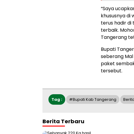
“Saya ucapkan
khususnya di
terus hadir 
terbaik. Moh
Tangerang tet
Bupati Tanger
seberang Mal
paket semba
tersebut.
Tag :
#Bupati Kab Tangerang
Berit
Berita Terbaru