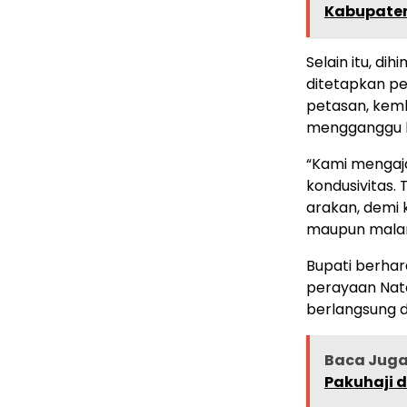
Kabupaten
Selain itu, d
ditetapkan p
petasan, kem
mengganggu 
“Kami mengaj
kondusivitas.
arakan, demi
maupun malam
Bupati berha
perayaan Nat
berlangsung d
Baca Jug
Pakuhaji d