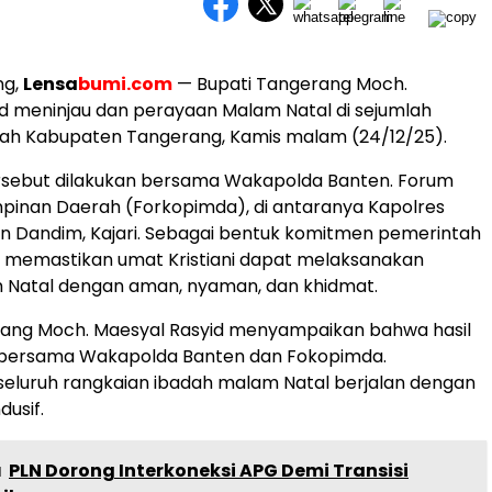
ng,
Lensa
bumi.com
— Bupati Tangerang Moch.
d meninjau dan perayaan Malam Natal di sejumlah
ayah Kabupaten Tangerang, Kamis malam (24/12/25).
ersebut dilakukan bersama Wakapolda Banten. Forum
mpinan Daerah (Forkopimda), di antaranya Kapolres
n Dandim, Kajari. Sebagai bentuk komitmen pemerintah
 memastikan umat Kristiani dapat melaksanakan
 Natal dengan aman, nyaman, dan khidmat.
rang Moch. Maesyal Rasyid menyampaikan bahwa hasil
bersama Wakapolda Banten dan Fokopimda.
eluruh rangkaian ibadah malam Natal berjalan dengan
dusif.
a
PLN Dorong Interkoneksi APG Demi Transisi