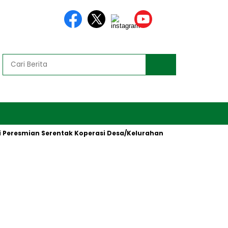
esmian Serentak Koperasi Desa/Kelurahan Merah Putih oleh Presi