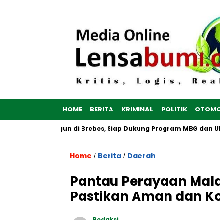
HOME
BERITA
KRIMINAL
POLITIK
OTOMO
ah Putih Dibangun di Brebes, Siap Dukung Program MBG dan UMK
Home
Berita
Daerah
/
/
Pantau Perayaan Mala
Pastikan Aman dan Ko
Redaksi