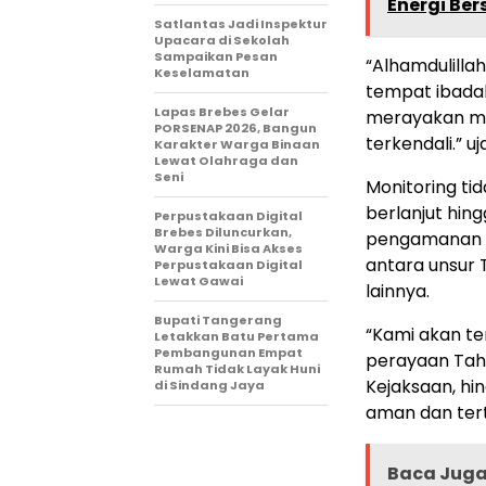
Energi Ber
Satlantas Jadi Inspektur
Upacara di Sekolah
Sampaikan Pesan
“Alhamdulilla
Keselamatan
tempat ibadah
Lapas Brebes Gelar
merayakan ma
PORSENAP 2026, Bangun
terkendali.” u
Karakter Warga Binaan
Lewat Olahraga dan
Seni
Monitoring ti
berlanjut hin
Perpustakaan Digital
Brebes Diluncurkan,
pengamanan s
Warga Kini Bisa Akses
antara unsur T
Perpustakaan Digital
Lewat Gawai
lainnya.
Bupati Tangerang
“Kami akan t
Letakkan Batu Pertama
Pembangunan Empat
perayaan Tahu
Rumah Tidak Layak Huni
Kejaksaan, hi
di Sindang Jaya
aman dan tert
Baca Jug