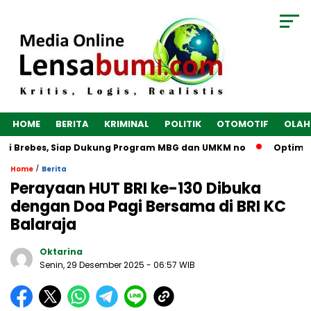
HOME
BERITA
KRIMINAL
POLITIK
OTOMOTIF
OLAH
i Brebes, Siap Dukung Program MBG dan UMKM no
Optimalkan
/
Home
Berita
Perayaan HUT BRI ke-130 Dibuka
dengan Doa Pagi Bersama di BRI KC
Balaraja
Oktarina
Senin, 29 Desember 2025
- 06:57 WIB