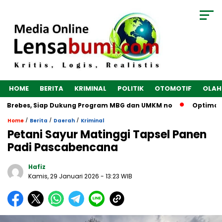
HOME
BERITA
KRIMINAL
POLITIK
OTOMOTIF
OLAH
 Brebes, Siap Dukung Program MBG dan UMKM no
Optimalkan 
/
/
/
Home
Berita
Daerah
Kriminal
Petani Sayur Matinggi Tapsel Panen
Padi Pascabencana
Hafiz
Kamis, 29 Januari 2026
- 13:23 WIB