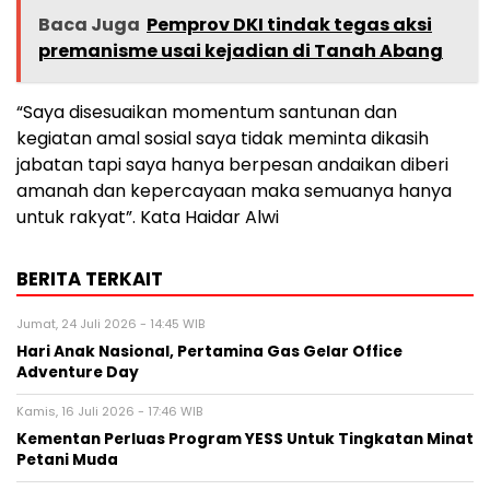
Baca Juga
Pemprov DKI tindak tegas aksi
premanisme usai kejadian di Tanah Abang
“Saya disesuaikan momentum santunan dan
kegiatan amal sosial saya tidak meminta dikasih
jabatan tapi saya hanya berpesan andaikan diberi
amanah dan kepercayaan maka semuanya hanya
untuk rakyat”. Kata Haidar Alwi
BERITA TERKAIT
Jumat, 24 Juli 2026 - 14:45 WIB
Hari Anak Nasional, Pertamina Gas Gelar Office
Adventure Day
Kamis, 16 Juli 2026 - 17:46 WIB
Kementan Perluas Program YESS Untuk Tingkatan Minat
Petani Muda