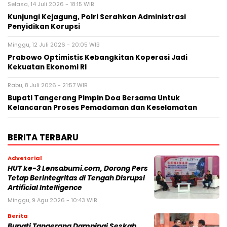
Selasa, 14 Juli 2026 - 18:15 WIB
Kunjungi Kejagung, Polri Serahkan Administrasi
Penyidikan Korupsi
Minggu, 12 Juli 2026 - 20:05 WIB
Prabowo Optimistis Kebangkitan Koperasi Jadi
Kekuatan Ekonomi RI
Rabu, 8 Juli 2026 - 21:57 WIB
Bupati Tangerang Pimpin Doa Bersama Untuk
Kelancaran Proses Pemadaman dan Keselamatan
BERITA TERBARU
Advetorial
HUT ke-3 Lensabumi.com, Dorong Pers
Tetap Berintegritas di Tengah Disrupsi
Artificial Intelligence
Minggu, 9 Agu 2026 - 10:43 WIB
Berita
Bupati Tangerang Dampingi Seskab