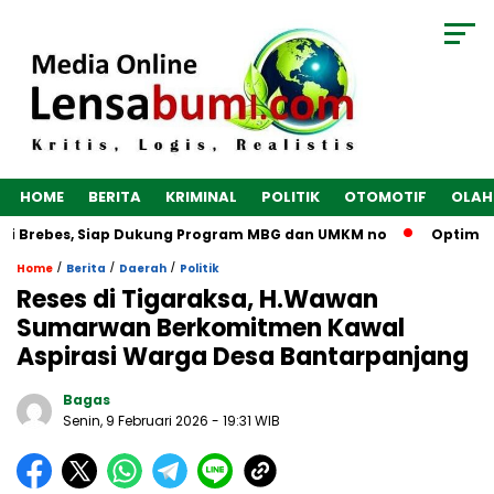
HOME
BERITA
KRIMINAL
POLITIK
OTOMOTIF
OLAH
i Brebes, Siap Dukung Program MBG dan UMKM no
Optimalkan
/
/
/
Home
Berita
Daerah
Politik
Reses di Tigaraksa, H.Wawan
Sumarwan Berkomitmen Kawal
Aspirasi Warga Desa Bantarpanjang ‎
Bagas
Senin, 9 Februari 2026
- 19:31 WIB