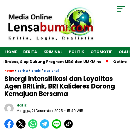
HOME
BERITA
KRIMINAL
POLITIK
OTOMOTIF
OLAH
i Brebes, Siap Dukung Program MBG dan UMKM no
Optimalkan
/
/
/
Home
Berita
Bisnis
Nasional
Sinergi Intensifikasi dan Loyalitas
Agen BRILink, BRI Kalideres Dorong
Kemajuan Bersama
Hafiz
Minggu, 21 Desember 2025
- 15:40 WIB